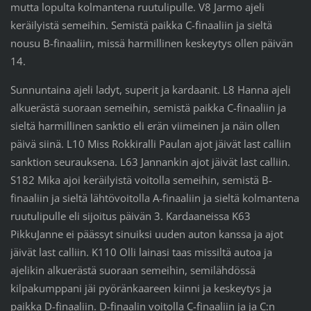
mutta lopulta kolmantena ruutulipulle. V8 Jarmo ajeli
keräilyistä semeihin. Semistä paikka C-finaaliin ja sieltä
nousu B-finaaliin, missä harmillinen keskeytys ollen päivän
14.
Sunnuntaina ajeli ladyt, superit ja kardaanit. L8 Hanna ajeli
alkuerästä suoraan semeihin, semistä paikka C-finaaliin ja
sieltä harmillinen sanktio eli erän viimeinen ja näin ollen
päivä siinä. L10 Miss Rokkiralli Paulan ajot jäivät last calliin
sanktion seurauksena. L63 Jannankin ajot jäivät last calliin.
S182 Mika ajoi keräilyistä voitolla semeihin, semistä B-
finaaliin ja sieltä lähtövoitolla A-finaaliin ja sieltä kolmantena
ruutulipulle eli sijoitus päivän 3. Kardaaneissa K63
PikkuJanne ei päässyt sinuiksi uuden auton kanssa ja ajot
jäivät last calliin. K110 Olli lainasi taas missiltä autoa ja
ajelikin alkuerästä suoraan semeihin, semilähdössä
kilpakumppani jäi pyöränkaareen kiinni ja keskeytys ja
paikka D-finaaliin. D-finaalin voitolla C-finaaliin ja ja C:n