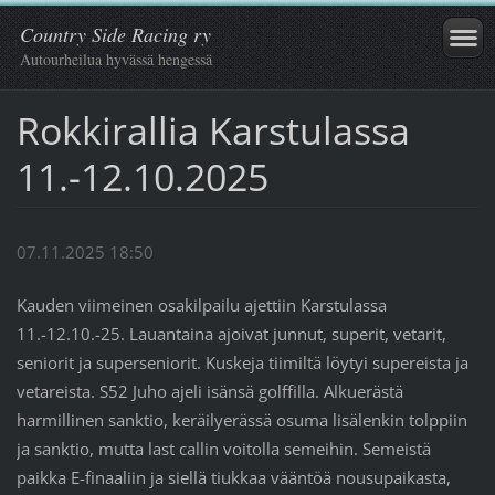
Country Side Racing ry
Autourheilua hyvässä hengessä
Rokkirallia Karstulassa
11.-12.10.2025
07.11.2025 18:50
Kauden viimeinen osakilpailu ajettiin Karstulassa
11.-12.10.-25. Lauantaina ajoivat junnut, superit, vetarit,
seniorit ja superseniorit. Kuskeja tiimiltä löytyi supereista ja
vetareista. S52 Juho ajeli isänsä golffilla. Alkuerästä
harmillinen sanktio, keräilyerässä osuma lisälenkin tolppiin
ja sanktio, mutta last callin voitolla semeihin. Semeistä
paikka E-finaaliin ja siellä tiukkaa vääntöä nousupaikasta,