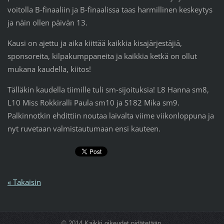
voitolla B-finaaliin ja B-finaalissa taas harmillinen keskeytys
ja näin ollen päivän 13.
Kausi on ajettu ja aika kiittää kaikkia kisajärjestäjiä,
sponsoreita, kilpakumppaneita ja kaikkia ketkä on ollut
mukana kaudella, kiitos!
Tälläkin kaudella tiimille tuli sm-sijoituksia! L8 Hanna sm8,
L10 Miss Rokkiralli Paula sm10 ja S182 Mika sm9.
Palkinnotkin ehdittiin noutaa laivalta viime viikonloppuna ja
nyt ruvetaan valmistautumaan ensi kauteen.
« Takaisin
© 2014 Kaikki oikeudet pidätetään.