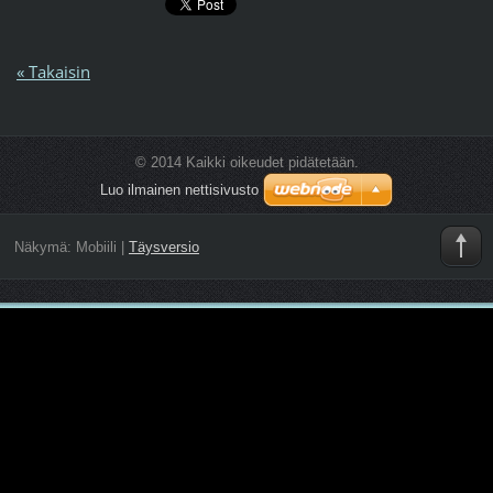
« Takaisin
© 2014 Kaikki oikeudet pidätetään.
Luo ilmainen nettisivusto
Näkymä:
Mobiili
|
Täysversio