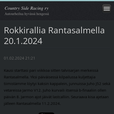
Country Side Racing ry
Autourheilua hyvässä hengessä
Rokkirallia Rantasalmella
20.1.2024
01.02.2024 21:21
Kausi starttasi pari viikkoa sitten talvisarjan merkeissä
Rantasalmella. Yksi päiväisessä kilpailussa kuljettajia
tiimistämme löytyi kaksin kappalein, junnuissa Juho J52 sekä
vetareissa Jarmo V12. Juho kurvaili itsensä b-finaaliin ollen
päivän 8. Jarmon ajot jäivät lastcalliin. Seuraava kisa ajetaan
jälleen Rantasalmella 11.2.2024.