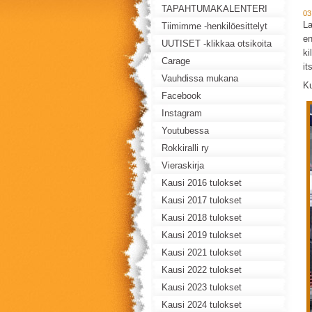
TAPAHTUMAKALENTERI
03
La
Tiimimme -henkilöesittelyt
en
UUTISET -klikkaa otsikoita
ki
Carage
it
Vauhdissa mukana
K
Facebook
Instagram
Youtubessa
Rokkiralli ry
Vieraskirja
Kausi 2016 tulokset
Kausi 2017 tulokset
Kausi 2018 tulokset
Kausi 2019 tulokset
Kausi 2021 tulokset
Kausi 2022 tulokset
Kausi 2023 tulokset
Kausi 2024 tulokset