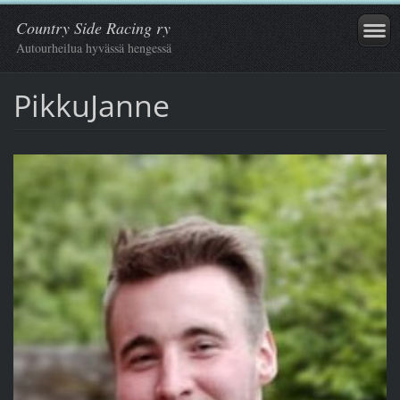
Country Side Racing ry
Autourheilua hyvässä hengessä
PikkuJanne